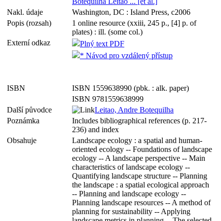
Botequilha Leitao ... [et al.]
Nakl. údaje
Washington, DC : Island Press, c2006
Popis (rozsah)
1 online resource (xxiii, 245 p., [4] p. of
plates) : ill. (some col.)
Externí odkaz
Plný text PDF
* Návod pro vzdálený přístup
ISBN
ISBN 1559638990 (pbk. : alk. paper)
ISBN 9781559638999
Další původce
Leitao, Andre Botequilha
Poznámka
Includes bibliographical references (p. 217-
236) and index
Obsahuje
Landscape ecology : a spatial and human-
oriented ecology -- Foundations of landscape
ecology -- A landscape perspective -- Main
characteristics of landscape ecology --
Quantifying landscape structure -- Planning
the landscape : a spatial ecological approach
-- Planning and landscape ecology --
Planning landscape resources -- A method of
planning for sustainability -- Applying
landscape metrics in planning -- The selected