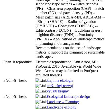
set of landscape metrics -- Patch richness
(PR) -- Class area proportion (CAP) -- Patch
number (PN) and patch density (PD) --
Mean patch size (AREA-MN, AREA-AM) -
- Shape (SHAPE) -- Radius of gyration
(GYRATE) -- Contagion (CONTAG) --
Edge contrast (ECON) -- Euclidian nearest
neighbor distance (ENN) -- Proximity
(PROX) -- Applications of landscape metrics
in planning and management --
Recommendations on the use of landscape
metrics to support the planning of sustainable
landscapes.
Pozn. k reprodukci
Electronic reproduction. Ann Arbor, MI :
ProQuest, 2015. Available via World Wide
Web. Access may be limited to ProQuest
affiliated libraries
Předmět - heslo
krajinná ekologie
udržitelný rozvoj
využití krajiny
Předmět - heslo
Ecological landscape design
Land use -- Planning
Landscape ecology