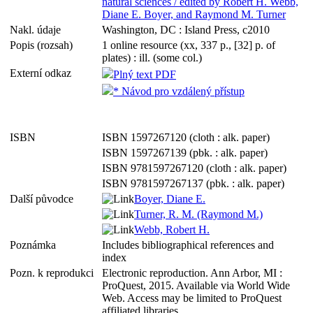
natural sciences / edited by Robert H. Webb,
Diane E. Boyer, and Raymond M. Turner
Nakl. údaje
Washington, DC : Island Press, c2010
Popis (rozsah)
1 online resource (xx, 337 p., [32] p. of
plates) : ill. (some col.)
Externí odkaz
Plný text PDF
* Návod pro vzdálený přístup
ISBN
ISBN 1597267120 (cloth : alk. paper)
ISBN 1597267139 (pbk. : alk. paper)
ISBN 9781597267120 (cloth : alk. paper)
ISBN 9781597267137 (pbk. : alk. paper)
Další původce
Boyer, Diane E.
Turner, R. M. (Raymond M.)
Webb, Robert H.
Poznámka
Includes bibliographical references and
index
Pozn. k reprodukci
Electronic reproduction. Ann Arbor, MI :
ProQuest, 2015. Available via World Wide
Web. Access may be limited to ProQuest
affiliated libraries