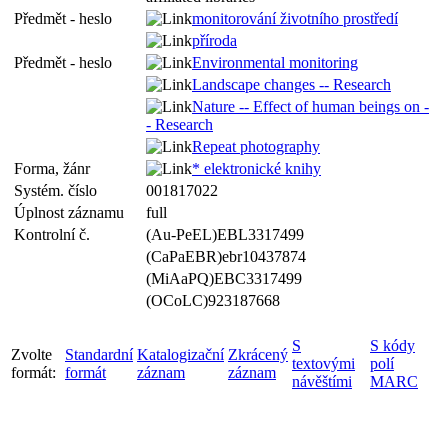
Předmět - heslo
monitorování životního prostředí
příroda
Předmět - heslo
Environmental monitoring
Landscape changes -- Research
Nature -- Effect of human beings on -
- Research
Repeat photography
Forma, žánr
* elektronické knihy
Systém. číslo
001817022
Úplnost záznamu
full
Kontrolní č.
(Au-PeEL)EBL3317499
(CaPaEBR)ebr10437874
(MiAaPQ)EBC3317499
(OCoLC)923187668
S
S kódy
Zvolte
Standardní
Katalogizační
Zkrácený
textovými
polí
formát:
formát
záznam
záznam
návěštími
MARC