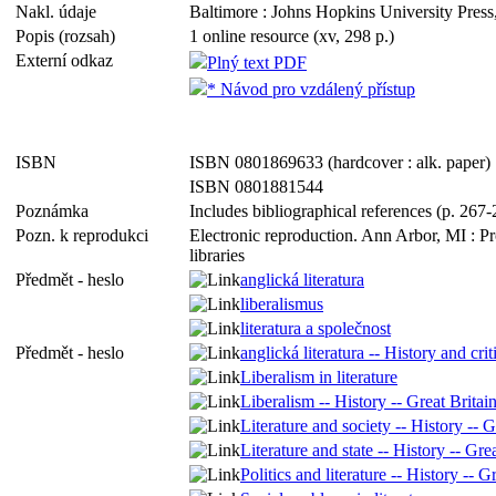
Nakl. údaje
Baltimore : Johns Hopkins University Press
Popis (rozsah)
1 online resource (xv, 298 p.)
Externí odkaz
Plný text PDF
* Návod pro vzdálený přístup
ISBN
ISBN 0801869633 (hardcover : alk. paper)
ISBN 0801881544
Poznámka
Includes bibliographical references (p. 267
Pozn. k reprodukci
Electronic reproduction. Ann Arbor, MI : P
libraries
Předmět - heslo
anglická literatura
liberalismus
literatura a společnost
Předmět - heslo
anglická literatura -- History and cri
Liberalism in literature
Liberalism -- History -- Great Britai
Literature and society -- History -- G
Literature and state -- History -- Gre
Politics and literature -- History -- G