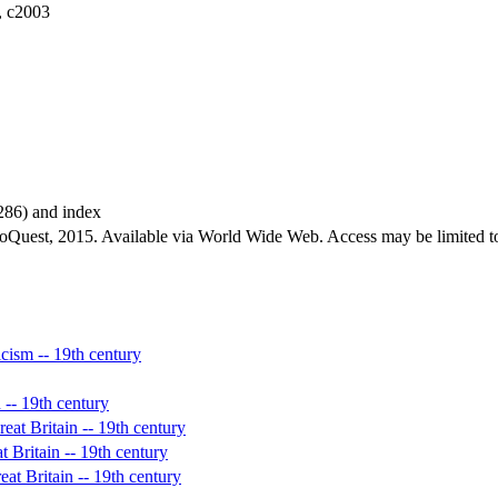
, c2003
-286) and index
roQuest, 2015. Available via World Wide Web. Access may be limited to
ticism -- 19th century
n -- 19th century
reat Britain -- 19th century
at Britain -- 19th century
reat Britain -- 19th century