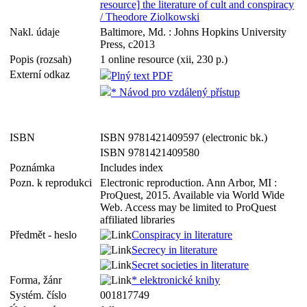
resource] the literature of cult and conspiracy
/ Theodore Ziolkowski
Nakl. údaje
Baltimore, Md. : Johns Hopkins University
Press, c2013
Popis (rozsah)
1 online resource (xii, 230 p.)
Externí odkaz
Plný text PDF
* Návod pro vzdálený přístup
ISBN
ISBN 9781421409597 (electronic bk.)
ISBN 9781421409580
Poznámka
Includes index
Pozn. k reprodukci
Electronic reproduction. Ann Arbor, MI :
ProQuest, 2015. Available via World Wide
Web. Access may be limited to ProQuest
affiliated libraries
Předmět - heslo
Conspiracy in literature
Secrecy in literature
Secret societies in literature
Forma, žánr
* elektronické knihy
Systém. číslo
001817749