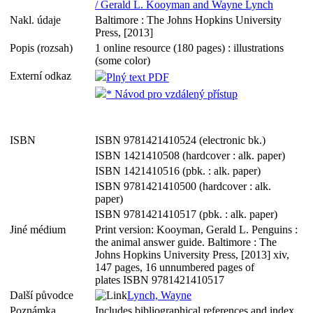
/ Gerald L. Kooyman and Wayne Lynch
Nakl. údaje
Baltimore : The Johns Hopkins University
Press, [2013]
Popis (rozsah)
1 online resource (180 pages) : illustrations
(some color)
Externí odkaz
Plný text PDF
* Návod pro vzdálený přístup
ISBN
ISBN 9781421410524 (electronic bk.)
ISBN 1421410508 (hardcover : alk. paper)
ISBN 1421410516 (pbk. : alk. paper)
ISBN 9781421410500 (hardcover : alk.
paper)
ISBN 9781421410517 (pbk. : alk. paper)
Jiné médium
Print version: Kooyman, Gerald L. Penguins :
the animal answer guide. Baltimore : The
Johns Hopkins University Press, [2013] xiv,
147 pages, 16 unnumbered pages of
plates ISBN 9781421410517
Další původce
Lynch, Wayne
Poznámka
Includes bibliographical references and index