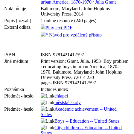
urban America, 1870-1970 / Julia Grant
Nakl. údaje
Baltimore, Maryland : John Hopkins
University Press, 2014
Popis (rozsah)
1 online resource (240 pages)
Externí odkaz
Plný text PDF
* Návod pro vzdálený přístup
ISBN
ISBN 9781421412597
Jiné médium
Print version: Grant, Julia, 1953- Boy problem
: educating boys in urban America, 1870-
1970. Baltimore, Maryland : John Hopkins
University Press, c2014 230
pages ISBN 9781421412597
Poznámka
Includes index
Předmět - heslo
chlapci
městské školy
Předmět - heslo
Academic achievement -- United
States
Boys -- Education -- United States
City children -- Education -- United
States