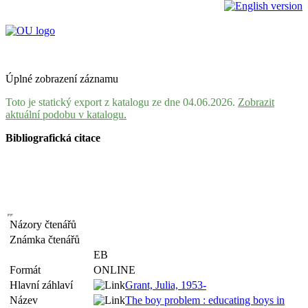
Úplné zobrazení záznamu
Toto je statický export z katalogu ze dne 04.06.2026.
Zobrazit
aktuální podobu v katalogu.
Bibliografická citace
Názory čtenářů
Známka čtenářů
EB
Formát
ONLINE
Hlavní záhlaví
Grant, Julia, 1953-
Název
The boy problem : educating boys in