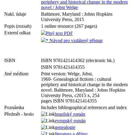
periphery and historical change in the modern
novel / Jobst Welge
Nakl. údaje
Baltimore, Maryland : Johns Hopkins
University Press, 2015
Popis (rozsah)
1 online resource (267 pages)
Externí odkaz
Plný text PDF
* Návod pro vzdálený přístup
ISBN
ISBN 9781421414362 (electronic bk.)
ISBN 9781421414355
Jiné médium
Print version: Welge, Jobst,
1969- Genealogical fictions : cultural
periphery and historical change in the modern
novel. Baltimore, Maryland : Johns Hopkins
University Press, c2015 x, 254
pages ISBN 9781421414355
Poznámka
Includes bibliographical references and index
Předmět - heslo
brazilský román
evropský román
genealogie
literatura a dějiny