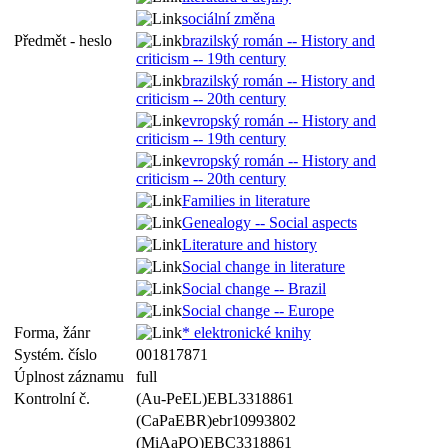
sociální změna
Předmět - heslo
brazilský román -- History and
criticism -- 19th century
brazilský román -- History and
criticism -- 20th century
evropský román -- History and
criticism -- 19th century
evropský román -- History and
criticism -- 20th century
Families in literature
Genealogy -- Social aspects
Literature and history
Social change in literature
Social change -- Brazil
Social change -- Europe
Forma, žánr
* elektronické knihy
Systém. číslo
001817871
Úplnost záznamu
full
Kontrolní č.
(Au-PeEL)EBL3318861
(CaPaEBR)ebr10993802
(MiAaPQ)EBC3318861