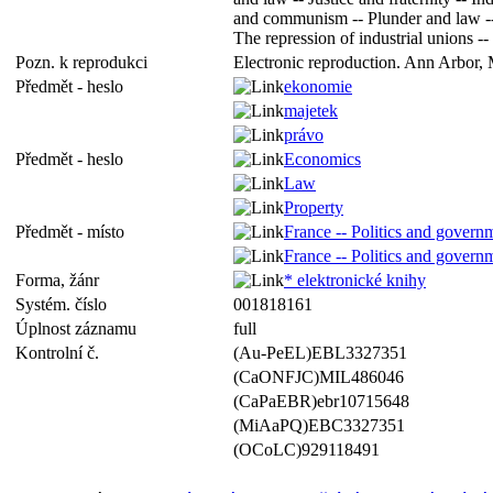
and communism -- Plunder and law -- T
The repression of industrial unions -
Pozn. k reprodukci
Electronic reproduction. Ann Arbor, 
Předmět - heslo
ekonomie
majetek
právo
Předmět - heslo
Economics
Law
Property
Předmět - místo
France -- Politics and govern
France -- Politics and govern
Forma, žánr
* elektronické knihy
Systém. číslo
001818161
Úplnost záznamu
full
Kontrolní č.
(Au-PeEL)EBL3327351
(CaONFJC)MIL486046
(CaPaEBR)ebr10715648
(MiAaPQ)EBC3327351
(OCoLC)929118491