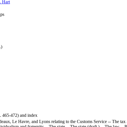
. Hart
aps
.)
p. 465-472) and index
rdeaux, Le Havre, and Lyons relating to the Customs Service -- The tax 
dividualism and fraternity -- The state -- The state (draft ) -- The law -