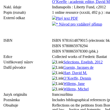
O’Keeffe ; academic editor, David M
Nakl. údaje
Indianapolis : Liberty Fund, c2012
Popis (rozsah)
1 online resource (xxxiii, 492 p.) : m
Externí odkaz
Plný text PDF
* Návod pro vzdálený přístup
ISBN
ISBN 9781614879015 (electronic bk
ISBN 9780865978294
ISBN 9780865978300 (pbk.)
Edice
Collected works of Frederic Bastiat
Unifikovaný název
Selections. English. 2012
Další původce
Guenin, Jacques de
Hart, David M.
O’Keeffe, Dennis
Willems, Jane
Willems, Michel
Jazyk originálu
francouzština
Poznámka
Includes bibliographical references (
Obsahuje
Reflections on the petitions from Bo
and law -- Justice and fraternity -- In