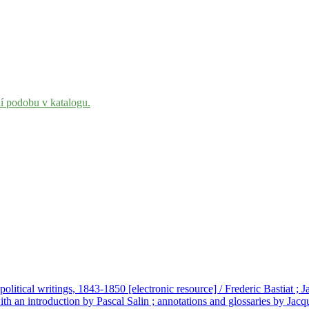
ní podobu v katalogu.
political writings, 1843-1850 [electronic resource] / Frederic Bastiat ; 
h an introduction by Pascal Salin ; annotations and glossaries by Jacq