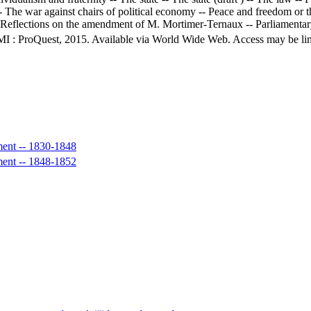
he war against chairs of political economy -- Peace and freedom or the
- Reflections on the amendment of M. Mortimer-Ternaux -- Parliamentary 
MI : ProQuest, 2015. Available via World Wide Web. Access may be limit
ment -- 1830-1848
ment -- 1848-1852