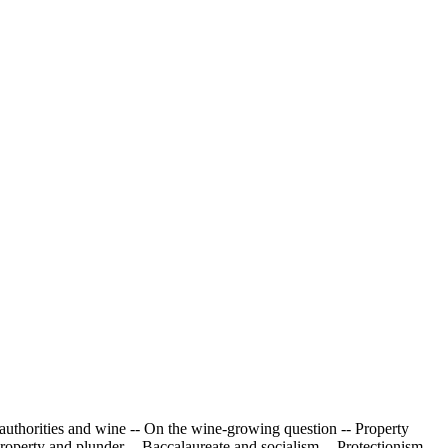
authorities and wine -- On the wine-growing question -- Property
- Property and plunder -- Baccalaureate and socialism -- Protectionism