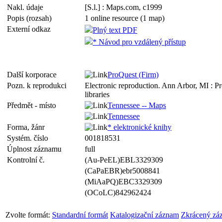
Nakl. údaje
[S.l.] : Maps.com, c1999
Popis (rozsah)
1 online resource (1 map)
Externí odkaz
Plný text PDF
* Návod pro vzdálený přístup
Další korporace
ProQuest (Firm)
Pozn. k reprodukci
Electronic reproduction. Ann Arbor, MI : P
libraries
Předmět - místo
Tennessee -- Maps
Tennessee
Forma, žánr
* elektronické knihy
Systém. číslo
001818531
Úplnost záznamu
full
Kontrolní č.
(Au-PeEL)EBL3329309
(CaPaEBR)ebr5008841
(MiAaPQ)EBC3329309
(OCoLC)842962424
Zvolte formát:
Standardní formát
Katalogizační záznam
Zkrácený zá