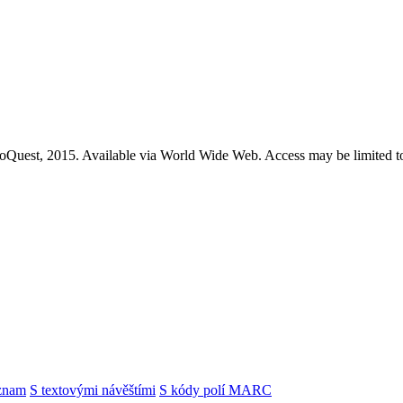
roQuest, 2015. Available via World Wide Web. Access may be limited to
znam
S textovými návěštími
S kódy polí MARC