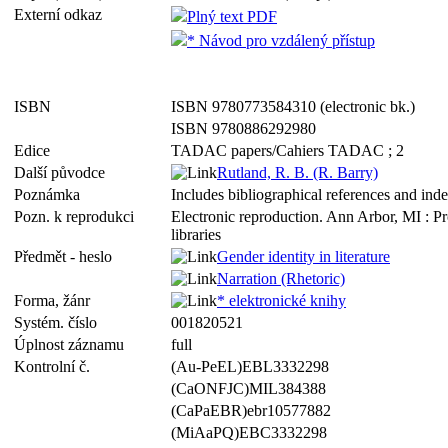
Externí odkaz
Plný text PDF
* Návod pro vzdálený přístup
ISBN
ISBN 9780773584310 (electronic bk.)
ISBN 9780886292980
Edice
TADAC papers/Cahiers TADAC ; 2
Další původce
Rutland, R. B. (R. Barry)
Poznámka
Includes bibliographical references and ind
Pozn. k reprodukci
Electronic reproduction. Ann Arbor, MI : P
libraries
Předmět - heslo
Gender identity in literature
Narration (Rhetoric)
Forma, žánr
* elektronické knihy
Systém. číslo
001820521
Úplnost záznamu
full
Kontrolní č.
(Au-PeEL)EBL3332298
(CaONFJC)MIL384388
(CaPaEBR)ebr10577882
(MiAaPQ)EBC3332298