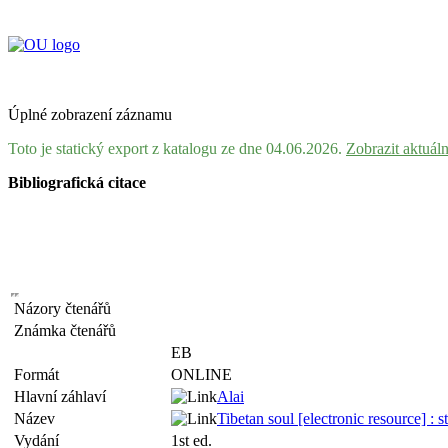
Úplné zobrazení záznamu
Toto je statický export z katalogu ze dne 04.06.2026.
Zobrazit aktuál
Bibliografická citace
Názory čtenářů
Známka čtenářů
EB
Formát
ONLINE
Hlavní záhlaví
Alai
Název
Tibetan soul [electronic resource] : 
Vydání
1st ed.