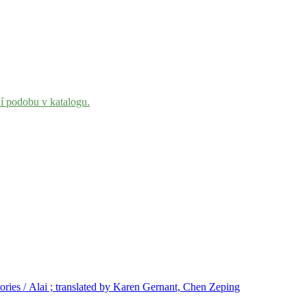
ní podobu v katalogu.
stories / Alai ; translated by Karen Gernant, Chen Zeping