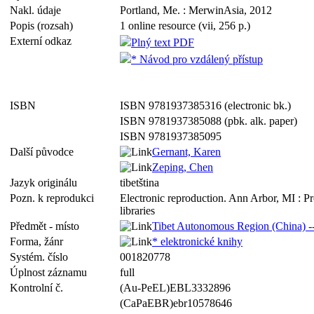
Nakl. údaje
Portland, Me. : MerwinAsia, 2012
Popis (rozsah)
1 online resource (vii, 256 p.)
Externí odkaz
Plný text PDF
* Návod pro vzdálený přístup
ISBN
ISBN 9781937385316 (electronic bk.)
ISBN 9781937385088 (pbk. alk. paper)
ISBN 9781937385095
Další původce
Gernant, Karen
Zeping, Chen
Jazyk originálu
tibetština
Pozn. k reprodukci
Electronic reproduction. Ann Arbor, MI : P
libraries
Předmět - místo
Tibet Autonomous Region (China) --
Forma, žánr
* elektronické knihy
Systém. číslo
001820778
Úplnost záznamu
full
Kontrolní č.
(Au-PeEL)EBL3332896
(CaPaEBR)ebr10578646