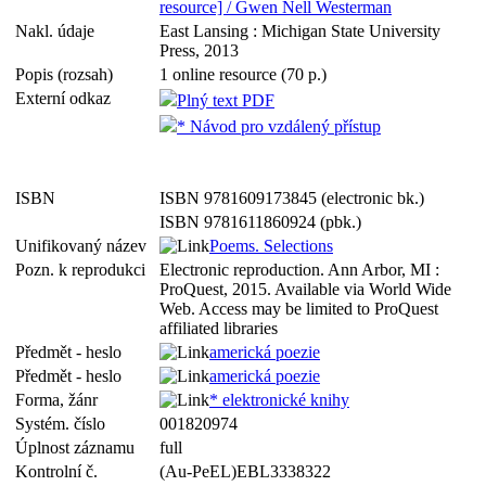
resource] / Gwen Nell Westerman
Nakl. údaje
East Lansing : Michigan State University
Press, 2013
Popis (rozsah)
1 online resource (70 p.)
Externí odkaz
Plný text PDF
* Návod pro vzdálený přístup
ISBN
ISBN 9781609173845 (electronic bk.)
ISBN 9781611860924 (pbk.)
Unifikovaný název
Poems. Selections
Pozn. k reprodukci
Electronic reproduction. Ann Arbor, MI :
ProQuest, 2015. Available via World Wide
Web. Access may be limited to ProQuest
affiliated libraries
Předmět - heslo
americká poezie
Předmět - heslo
americká poezie
Forma, žánr
* elektronické knihy
Systém. číslo
001820974
Úplnost záznamu
full
Kontrolní č.
(Au-PeEL)EBL3338322