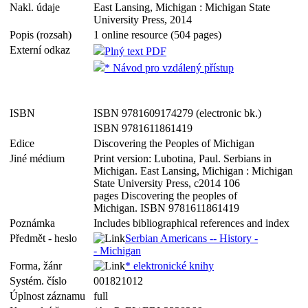
Nakl. údaje
East Lansing, Michigan : Michigan State
University Press, 2014
Popis (rozsah)
1 online resource (504 pages)
Externí odkaz
Plný text PDF
* Návod pro vzdálený přístup
ISBN
ISBN 9781609174279 (electronic bk.)
ISBN 9781611861419
Edice
Discovering the Peoples of Michigan
Jiné médium
Print version: Lubotina, Paul. Serbians in
Michigan. East Lansing, Michigan : Michigan
State University Press, c2014 106
pages Discovering the peoples of
Michigan. ISBN 9781611861419
Poznámka
Includes bibliographical references and index
Předmět - heslo
Serbian Americans -- History -
- Michigan
Forma, žánr
* elektronické knihy
Systém. číslo
001821012
Úplnost záznamu
full