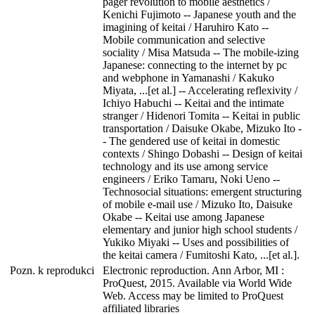
pager revolution to mobile aesthetics /
Kenichi Fujimoto -- Japanese youth and the
imagining of keitai / Haruhiro Kato --
Mobile communication and selective
sociality / Misa Matsuda -- The mobile-izing
Japanese: connecting to the internet by pc
and webphone in Yamanashi / Kakuko
Miyata, ...[et al.] -- Accelerating reflexivity /
Ichiyo Habuchi -- Keitai and the intimate
stranger / Hidenori Tomita -- Keitai in public
transportation / Daisuke Okabe, Mizuko Ito -
- The gendered use of keitai in domestic
contexts / Shingo Dobashi -- Design of keitai
technology and its use among service
engineers / Eriko Tamaru, Noki Ueno --
Technosocial situations: emergent structuring
of mobile e-mail use / Mizuko Ito, Daisuke
Okabe -- Keitai use among Japanese
elementary and junior high school students /
Yukiko Miyaki -- Uses and possibilities of
the keitai camera / Fumitoshi Kato, ...[et al.].
Pozn. k reprodukci
Electronic reproduction. Ann Arbor, MI :
ProQuest, 2015. Available via World Wide
Web. Access may be limited to ProQuest
affiliated libraries