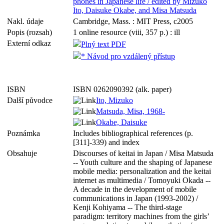
phones in Japanese life / edited by Mizuko
Ito, Daisuke Okabe, and Misa Matsuda
Nakl. údaje
Cambridge, Mass. : MIT Press, c2005
Popis (rozsah)
1 online resource (viii, 357 p.) : ill
Externí odkaz
Plný text PDF
* Návod pro vzdálený přístup
ISBN
ISBN 0262090392 (alk. paper)
Další původce
Ito, Mizuko
Matsuda, Misa, 1968-
Okabe, Daisuke
Poznámka
Includes bibliographical references (p.
[311]-339) and index
Obsahuje
Discourses of keitai in Japan / Misa Matsuda
-- Youth culture and the shaping of Japanese
mobile media: personalization and the keitai
internet as multimedia / Tomoyuki Okada --
A decade in the development of mobile
communications in Japan (1993-2002) /
Kenji Kohiyama -- The third-stage
paradigm: territory machines from the girls’