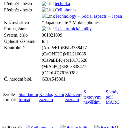
Předmět - heslo
technika
Předmět - heslo
Cell phones
Technology -- Social aspects -- Japan
Klíčová slova
* Japanese life * Mobile phones
Forma, žánr
* elektronické knihy
Systém. číslo
001821099
Úplnost záznamu
full
Kontrolní č.
(Au-PeEL)EBL3338477
(CaONFJC)MIL210085
(CaPaEBR)ebr10173528
(MiAaPQ)EBC3338477
(OCoLC)76160382
Č. národní bibl.
GBA545861
S
S kódy
Zvolte
Standardní
Katalogizační
Zkrácený
textovými
polí
formát:
formát
záznam
záznam
návěštími
MARC
© 2005 Ex