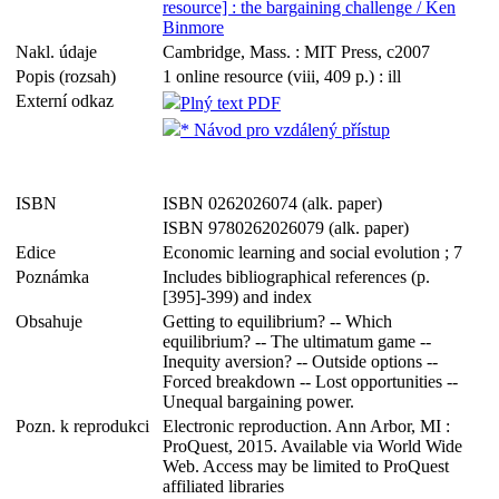
resource] : the bargaining challenge / Ken
Binmore
Nakl. údaje
Cambridge, Mass. : MIT Press, c2007
Popis (rozsah)
1 online resource (viii, 409 p.) : ill
Externí odkaz
Plný text PDF
* Návod pro vzdálený přístup
ISBN
ISBN 0262026074 (alk. paper)
ISBN 9780262026079 (alk. paper)
Edice
Economic learning and social evolution ; 7
Poznámka
Includes bibliographical references (p.
[395]-399) and index
Obsahuje
Getting to equilibrium? -- Which
equilibrium? -- The ultimatum game --
Inequity aversion? -- Outside options --
Forced breakdown -- Lost opportunities --
Unequal bargaining power.
Pozn. k reprodukci
Electronic reproduction. Ann Arbor, MI :
ProQuest, 2015. Available via World Wide
Web. Access may be limited to ProQuest
affiliated libraries