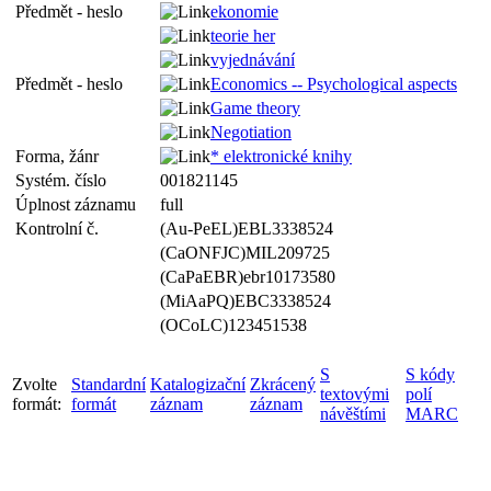
Předmět - heslo
ekonomie
teorie her
vyjednávání
Předmět - heslo
Economics -- Psychological aspects
Game theory
Negotiation
Forma, žánr
* elektronické knihy
Systém. číslo
001821145
Úplnost záznamu
full
Kontrolní č.
(Au-PeEL)EBL3338524
(CaONFJC)MIL209725
(CaPaEBR)ebr10173580
(MiAaPQ)EBC3338524
(OCoLC)123451538
S
S kódy
Zvolte
Standardní
Katalogizační
Zkrácený
textovými
polí
formát:
formát
záznam
záznam
návěštími
MARC