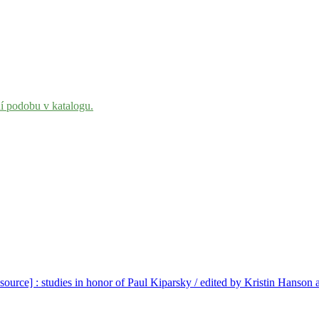
ní podobu v katalogu.
esource] : studies in honor of Paul Kiparsky / edited by Kristin Hanson