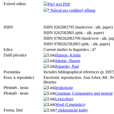
Externí odkaz
Plný text PDF
* Návod pro vzdálený přístup
ISBN
ISBN 0262083795 (hardcover : alk. paper)
ISBN 0262582805 (pbk. : alk. paper)
ISBN 9780262083799 (hardcover : alk. pap
ISBN 9780262582803 (pbk. : alk. paper)
Edice
Current studies in linguistics ; 47
Další původce
Hanson, Kristin
Inkelas, Sharon
Kiparsky, Paul
Poznámka
Includes bibliographical references (p. [69
Pozn. k reprodukci
Electronic reproduction. Ann Arbor, MI : P
libraries
Předmět - heslo
lexikologie
Předmět - heslo
Grammar, Comparative and general
Lexicology
Word (Linguistics)
Forma, žánr
* elektronické knihy