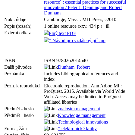
resource] : essential practices for successful
innovation / Peter J. Denning and Robert
Dunham
Nakl. údaje
Cambridge, Mass. : MIT Press, c2010
Popis (rozsah)
1 online resource (xxv, 434 p.) : ill
Externí odkaz
Plný text PDF
* Návod pro vzdálený přístup
ISBN
ISBN 9780262014540
Další původce
Dunham, Robert
Poznámka
Includes bibliographical references and
index
Pozn. k reprodukci
Electronic reproduction. Ann Arbor, MI :
ProQuest, 2015. Available via World Wide
Web. Access may be limited to ProQuest
affiliated libraries
Předmět - heslo
znalostní management
Předmět - heslo
Knowledge management
Technological innovations
Forma, žánr
* elektronické knihy