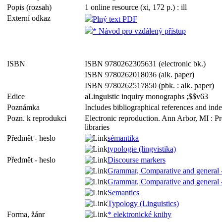
Popis (rozsah)
1 online resource (xi, 172 p.) : ill
Externí odkaz
Plný text PDF
* Návod pro vzdálený přístup
ISBN
ISBN 9780262305631 (electronic bk.)
ISBN 9780262018036 (alk. paper)
ISBN 9780262517850 (pbk. : alk. paper)
Edice
aLinguistic inquiry monographs ;$$v63
Poznámka
Includes bibliographical references and ind
Pozn. k reprodukci
Electronic reproduction. Ann Arbor, MI : P
libraries
Předmět - heslo
sémantika
typologie (lingvistika)
Předmět - heslo
Discourse markers
Grammar, Comparative and general 
Grammar, Comparative and general 
Semantics
Typology (Linguistics)
Forma, žánr
* elektronické knihy