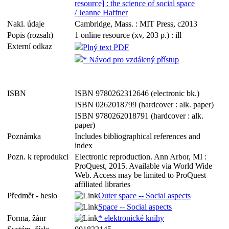
resource] : the science of social space
/ Jeanne Haffner
Nakl. údaje
Cambridge, Mass. : MIT Press, c2013
Popis (rozsah)
1 online resource (xv, 203 p.) : ill
Externí odkaz
Plný text PDF
* Návod pro vzdálený přístup
ISBN
ISBN 9780262312646 (electronic bk.)
ISBN 0262018799 (hardcover : alk. paper)
ISBN 9780262018791 (hardcover : alk.
paper)
Poznámka
Includes bibliographical references and
index
Pozn. k reprodukci
Electronic reproduction. Ann Arbor, MI :
ProQuest, 2015. Available via World Wide
Web. Access may be limited to ProQuest
affiliated libraries
Předmět - heslo
Outer space -- Social aspects
Space -- Social aspects
Forma, žánr
* elektronické knihy