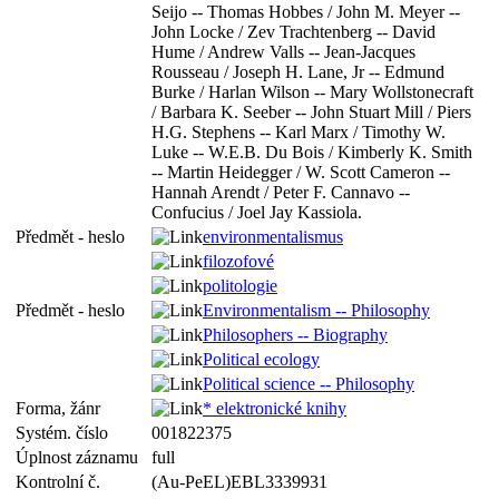
Seijo -- Thomas Hobbes / John M. Meyer --
John Locke / Zev Trachtenberg -- David
Hume / Andrew Valls -- Jean-Jacques
Rousseau / Joseph H. Lane, Jr -- Edmund
Burke / Harlan Wilson -- Mary Wollstonecraft
/ Barbara K. Seeber -- John Stuart Mill / Piers
H.G. Stephens -- Karl Marx / Timothy W.
Luke -- W.E.B. Du Bois / Kimberly K. Smith
-- Martin Heidegger / W. Scott Cameron --
Hannah Arendt / Peter F. Cannavo --
Confucius / Joel Jay Kassiola.
Předmět - heslo
environmentalismus
filozofové
politologie
Předmět - heslo
Environmentalism -- Philosophy
Philosophers -- Biography
Political ecology
Political science -- Philosophy
Forma, žánr
* elektronické knihy
Systém. číslo
001822375
Úplnost záznamu
full
Kontrolní č.
(Au-PeEL)EBL3339931