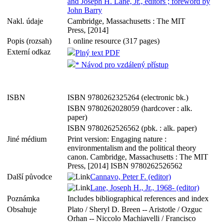
and Joseph H. Lane, Jr., editors ; foreword by
John Barry
Nakl. údaje
Cambridge, Massachusetts : The MIT
Press, [2014]
Popis (rozsah)
1 online resource (317 pages)
Externí odkaz
Plný text PDF
* Návod pro vzdálený přístup
ISBN
ISBN 9780262325264 (electronic bk.)
ISBN 9780262028059 (hardcover : alk.
paper)
ISBN 9780262526562 (pbk. : alk. paper)
Jiné médium
Print version: Engaging nature :
environmentalism and the political theory
canon. Cambridge, Massachusetts : The MIT
Press, [2014] ISBN 9780262526562
Další původce
Cannavo, Peter F. (editor)
Lane, Joseph H., Jr., 1968- (editor)
Poznámka
Includes bibliographical references and index
Obsahuje
Plato / Sheryl D. Breen -- Aristotle / Ozguc
Orhan -- Niccolo Machiavelli / Francisco