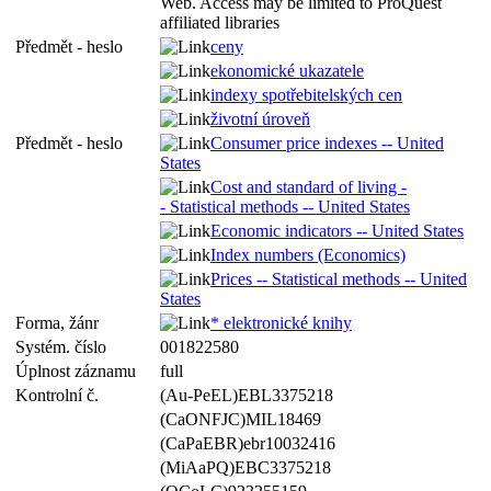
Web. Access may be limited to ProQuest
affiliated libraries
Předmět - heslo
ceny
ekonomické ukazatele
indexy spotřebitelských cen
životní úroveň
Předmět - heslo
Consumer price indexes -- United
States
Cost and standard of living -
- Statistical methods -- United States
Economic indicators -- United States
Index numbers (Economics)
Prices -- Statistical methods -- United
States
Forma, žánr
* elektronické knihy
Systém. číslo
001822580
Úplnost záznamu
full
Kontrolní č.
(Au-PeEL)EBL3375218
(CaONFJC)MIL18469
(CaPaEBR)ebr10032416
(MiAaPQ)EBC3375218