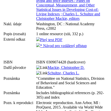
living and price indexes / Panel on
Conceptual, Measurement, and Other
Statistical Issues in Developing Cost-of-
Living Indexes ; Charles L. Schultze and
Christopher Mackie, editors
Nakl. údaje
Washington, DC : National Academy
Press, c2002
Popis (rozsah)
1 online resource (xiii, 332 p.)
Externí odkaz
Plný text PDF
* Návod pro vzdálený přístup
ISBN
ISBN 0309074428 (hardcover)
Další původce
Mackie, Christopher D.
Schultze, Charles L.
Poznámka
"Committee on National Statistics, Division
of Behavioral and Social Sciences and
Education."
Poznámka
Includes bibliographical references (p. 292-
305) and index
Pozn. k reprodukci
Electronic reproduction. Ann Arbor, MI :
ProQuest, 2015. Available via World Wide