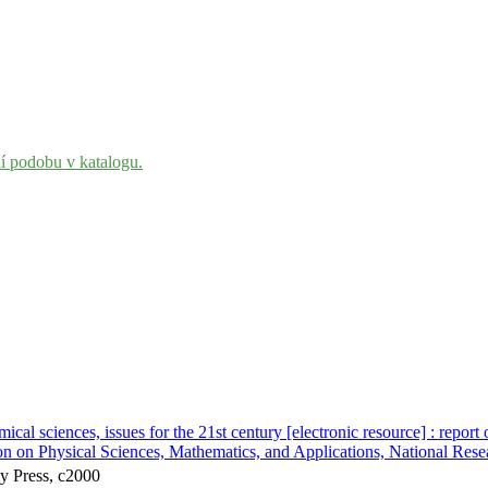
ní podobu v katalogu.
mical sciences, issues for the 21st century [electronic resource] : rep
 on Physical Sciences, Mathematics, and Applications, National Rese
y Press, c2000