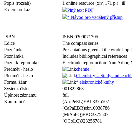
Popis (rozsah)
1 online resource (xiv, 171 p.) : ill
Externí odkaz
Plný text PDF
* Návod pro vzdálený přístup
ISBN
ISBN 0309071305
Edice
The compass series
Poznámka
Presentations given at the workshop
Poznámka
Includes bibliographical references
Pozn. k reprodukci
Electronic reproduction. Ann Arbor, 
Předmět - heslo
chemie
Předmět - heslo
Chemistry -- Study and teachi
Forma, žánr
* elektronické knihy
Systém. číslo
001822868
Úplnost záznamu
full
Kontrolní č.
(Au-PeEL)EBL3375507
(CaPaEBR)ebr10038786
(MiAaPQ)EBC3375507
(OCoLC)923256781