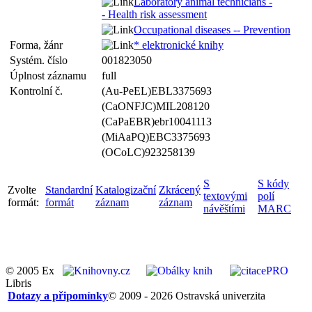
Laboratory animal technicians -
- Health risk assessment
Occupational diseases -- Prevention
Forma, žánr
* elektronické knihy
Systém. číslo
001823050
Úplnost záznamu
full
Kontrolní č.
(Au-PeEL)EBL3375693
(CaONFJC)MIL208120
(CaPaEBR)ebr10041113
(MiAaPQ)EBC3375693
(OCoLC)923258139
S
S kódy
Zvolte
Standardní
Katalogizační
Zkrácený
textovými
polí
formát:
formát
záznam
záznam
návěštími
MARC
© 2005 Ex
Libris
Dotazy a připomínky
© 2009 - 2026 Ostravská univerzita