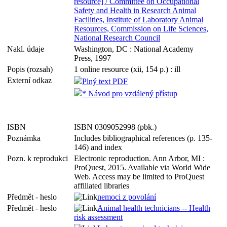
resource] / Committee on Occupational
Safety and Health in Research Animal
Facilities, Institute of Laboratory Animal
Resources, Commission on Life Sciences,
National Research Council
Nakl. údaje
Washington, DC : National Academy
Press, 1997
Popis (rozsah)
1 online resource (xii, 154 p.) : ill
Externí odkaz
Plný text PDF
* Návod pro vzdálený přístup
ISBN
ISBN 0309052998 (pbk.)
Poznámka
Includes bibliographical references (p. 135-
146) and index
Pozn. k reprodukci
Electronic reproduction. Ann Arbor, MI :
ProQuest, 2015. Available via World Wide
Web. Access may be limited to ProQuest
affiliated libraries
Předmět - heslo
nemoci z povolání
Předmět - heslo
Animal health technicians -- Health
risk assessment