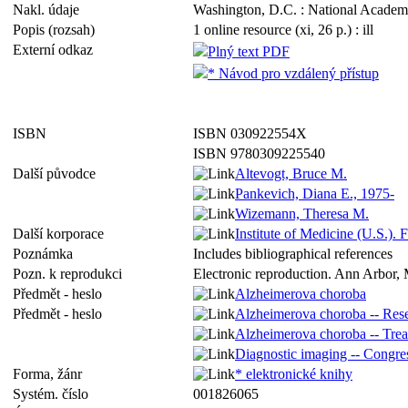
Nakl. údaje
Washington, D.C. : National Academi
Popis (rozsah)
1 online resource (xi, 26 p.) : ill
Externí odkaz
Plný text PDF
* Návod pro vzdálený přístup
ISBN
ISBN 030922554X
ISBN 9780309225540
Další původce
Altevogt, Bruce M.
Pankevich, Diana E., 1975-
Wizemann, Theresa M.
Další korporace
Institute of Medicine (U.S.)
Poznámka
Includes bibliographical references
Pozn. k reprodukci
Electronic reproduction. Ann Arbor, 
Předmět - heslo
Alzheimerova choroba
Předmět - heslo
Alzheimerova choroba -- Rese
Alzheimerova choroba -- Trea
Diagnostic imaging -- Congre
Forma, žánr
* elektronické knihy
Systém. číslo
001826065