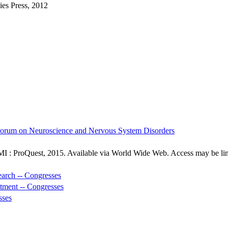
es Press, 2012
. Forum on Neuroscience and Nervous System Disorders
MI : ProQuest, 2015. Available via World Wide Web. Access may be limit
arch -- Congresses
tment -- Congresses
sses