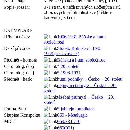
Nakl. údaje
V Praze : [nakladatel není známý], 1931
Popis (rozsah)
371 stran, 8 nečíslovaných složených listů
obrazových příloh : ilustrace (některé
barevné) ; 30 cm
EXEMPLÁŘE
Hřbetní název
1906-1931 Báňské a hutní
společnosti
Další původce
Stočes, Bohuslav, 1890-
1969 (sestavovatel)
Předmět - korpora
Báňská a hutní společnost
Chronolog. údaj
* 20. století
Chronolog. údaj
* 1906-1931
Předmět - heslo
hutní podniky -- Česko -- 20. století
dějiny metalurgie -- Česko -- 20.
století
těžební průmysl -- Česko -- 20.
století
Forma, žánr
* jubilejní publikace
Skupina Konspektu
669 - Metalurgie
MDT
669:334.716
669(091)