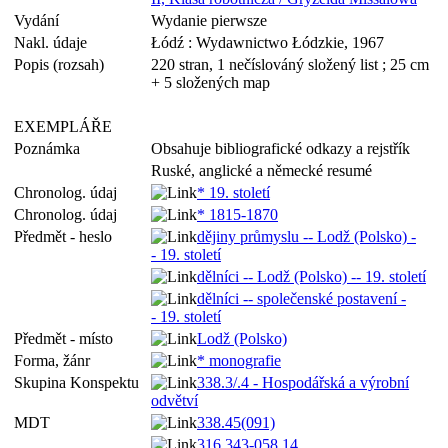
Vydání
Wydanie pierwsze
Nakl. údaje
Łódź : Wydawnictwo Łódzkie, 1967
Popis (rozsah)
220 stran, 1 nečíslováný složený list ; 25 cm
+ 5 složených map
EXEMPLÁŘE
Poznámka
Obsahuje bibliografické odkazy a rejstřík
Ruské, anglické a německé resumé
Chronolog. údaj
* 19. století
Chronolog. údaj
* 1815-1870
Předmět - heslo
dějiny průmyslu -- Lodž (Polsko) -
- 19. století
dělníci -- Lodž (Polsko) -- 19. století
dělníci -- společenské postavení -
- 19. století
Předmět - místo
Lodž (Polsko)
Forma, žánr
* monografie
Skupina Konspektu
338.3/.4 - Hospodářská a výrobní
odvětví
MDT
338.45(091)
316.343-058.14