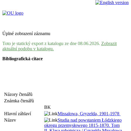
Úplné zobrazení záznamu
Toto je statický export z katalogu ze dne 08.06.2026.
Zobrazit
aktuální podobu v katalogu.
Bibliografická citace
Názory čtenářů
Známka čtenářů
BK
Hlavní záhlaví
Missalowa, Gryzelda, 1901-1978
Název
Studia nad powstaniem Łódzkiego
okręgu przemysłowego 1815-1870. Tom
II, Klasa robotnicza / Gryzelda Missalowa