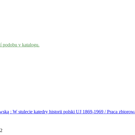
ní podobu v katalogu.
wską : W stulecie katedry historii polski UJ 1869-1969 / Praca zbiorow
72