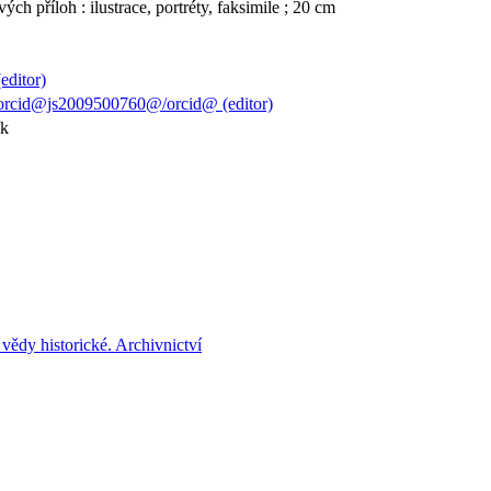
ch příloh : ilustrace, portréty, faksimile ; 20 cm
editor)
orcid@js2009500760@/orcid@ (editor)
ík
vědy historické. Archivnictví