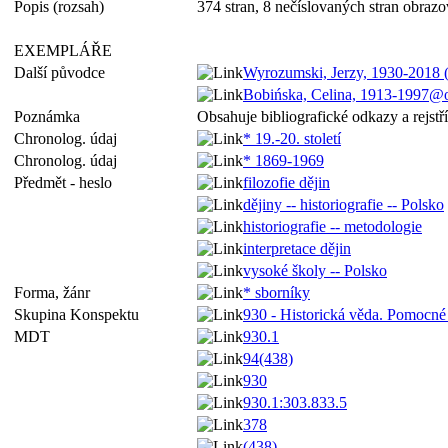
Popis (rozsah)
374 stran, 8 nečíslovaných stran obrazový
EXEMPLÁŘE
Další původce
Wyrozumski, Jerzy, 1930-2018 (
Bobińska, Celina, 1913-1997@
Poznámka
Obsahuje bibliografické odkazy a rejstř
Chronolog. údaj
* 19.-20. století
Chronolog. údaj
* 1869-1969
Předmět - heslo
filozofie dějin
dějiny -- historiografie -- Polsko
historiografie -- metodologie
interpretace dějin
vysoké školy -- Polsko
Forma, žánr
* sborníky
Skupina Konspektu
930 - Historická věda. Pomocné 
MDT
930.1
94(438)
930
930.1:303.833.5
378
(438)