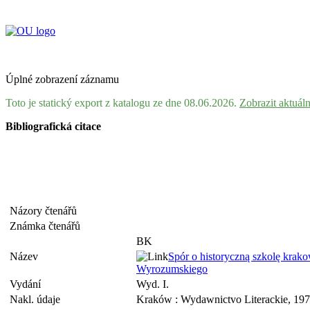
Úplné zobrazení záznamu
Toto je statický export z katalogu ze dne 08.06.2026.
Zobrazit aktuál
Bibliografická citace
Názory čtenářů
Známka čtenářů
BK
Název
Spór o historyczną szkolę krako
Wyrozumskiego
Vydání
Wyd. I.
Nakl. údaje
Kraków : Wydawnictvo Literackie, 19