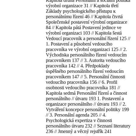
Kapitola druhá Personální a sociální politika
výrobní organizace 31 // Kapitola třetí
Základy psychologického přístupu к
personálnímu řízení 46 // Kapitola čtvrtá
Společenské postavení výrobní organizace
84 // Kapitola pátá Postavení jedince ve
výrobní organizaci 103 // Kapitola šestá
Vedoucí pracovník a personální řízení 125 //
1. Postavení a působení vedoucího
pracovníka ve výrobní organizaci 125 // 2.
Východiska personálního řízení vedoucím
pracovníkem 137 // 3. Autorita vedoucího
pracovníka 142 // 4. Předpoklady
úspěšného personálního řízení vedoucím
pracovníkem 147 // 5. Personální činnosti
vedoucího pracovníka 156 // 6. Profil
osobnosti vedoucího pracovníka 181 //
Kapitola sedmá Personální řízení a činnost
personálního // útvaru 193 1. Postavení a
organizace personálního // útvaru 193 // 2.
Vytváření koncepce personální politiky 199
// 3. Personální agenda 205 // 4.
Psychologická expertiza v činnosti
personálního útvaru 232 // Seznaní literatury
236 // Jmenný a věcný rejstřík 241