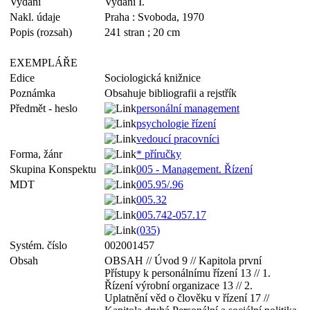
Vydání
Vydání I.
Nakl. údaje
Praha : Svoboda, 1970
Popis (rozsah)
241 stran ; 20 cm
EXEMPLÁŘE
Edice
Sociologická knižnice
Poznámka
Obsahuje bibliografii a rejstřík
Předmět - heslo
personální management
psychologie řízení
vedoucí pracovníci
Forma, žánr
* příručky
Skupina Konspektu
005 - Management. Řízení
MDT
005.95/.96
005.32
005.742-057.17
(035)
Systém. číslo
002001457
Obsah
OBSAH // Úvod 9 // Kapitola první
Přístupy k personálnímu řízení 13 // 1.
Řízení výrobní organizace 13 // 2.
Uplatnění věd o člověku v řízení 17 //