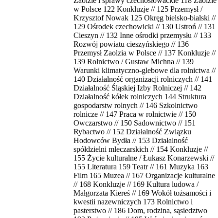
Zaolzie i sprawy czechosłowackie 118 Zaolzie
w Polsce 122 Konkluzje // 125 Przemysł /
Krzysztof Nowak 125 Okręg bielsko-bialski //
129 Ośrodek czechowicki // 130 Ustroń // 131
Cieszyn // 132 Inne ośrodki przemysłu // 133
Rozwój powiatu cieszyńskiego // 136
Przemysł Zaolzia w Polsce // 137 Konkluzje //
139 Rolnictwo / Gustaw Michna // 139
Warunki klimatyczno-glebowe dla rolnictwa //
140 Działalność organizacji rolniczych // 141
Działalność Śląskiej Izby Rolniczej // 142
Działalność kółek rolniczych 144 Struktura
gospodarstw rolnych // 146 Szkolnictwo
rolnicze // 147 Praca w rolnictwie // 150
Owczarstwo // 150 Sadownictwo // 151
Rybactwo // 152 Działalność Związku
Hodowców Bydła // 153 Działalność
spółdzielni mleczarskich // 154 Konkluzje //
155 Życie kulturalne / Łukasz Konarzewski //
155 Literatura 159 Teatr // 161 Muzyka 163
Film 165 Muzea // 167 Organizacje kulturalne
// 168 Konkluzje // 169 Kultura ludowa /
Małgorzata Kiereś // 169 Wokół tożsamości i
kwestii nazewniczych 173 Rolnictwo i
pasterstwo // 186 Dom, rodzina, sąsiedztwo