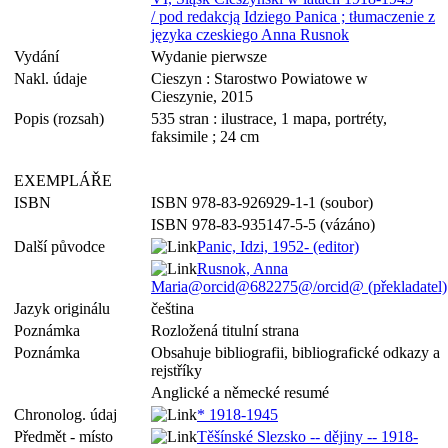
/ pod redakcją Idziego Panica ; tłumaczenie z
języka czeskiego Anna Rusnok
Vydání
Wydanie pierwsze
Nakl. údaje
Cieszyn : Starostwo Powiatowe w
Cieszynie, 2015
Popis (rozsah)
535 stran : ilustrace, 1 mapa, portréty,
faksimile ; 24 cm
EXEMPLÁŘE
ISBN
ISBN 978-83-926929-1-1 (soubor)
ISBN 978-83-935147-5-5 (vázáno)
Další původce
Panic, Idzi, 1952- (editor)
Rusnok, Anna
Maria@orcid@682275@/orcid@ (překladatel)
Jazyk originálu
čeština
Poznámka
Rozložená titulní strana
Poznámka
Obsahuje bibliografii, bibliografické odkazy a
rejstříky
Anglické a německé resumé
Chronolog. údaj
* 1918-1945
Předmět - místo
Těšínské Slezsko -- dějiny -- 1918-