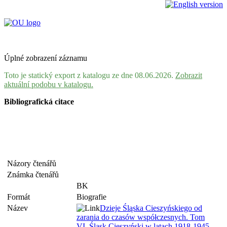
Úplné zobrazení záznamu
Toto je statický export z katalogu ze dne 08.06.2026.
Zobrazit
aktuální podobu v katalogu.
Bibliografická citace
Názory čtenářů
Známka čtenářů
BK
Formát
Biografie
Název
Dzieje Śląska Cieszyńskiego od
zarania do czasów współczesnych. Tom
VI, Śląsk Cieszyński w latach 1918-1945