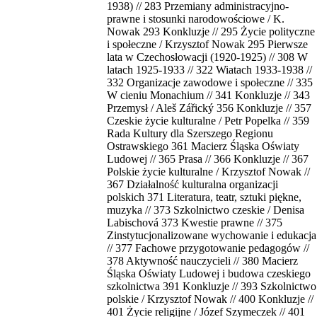
1938) // 283 Przemiany administracyjno-
prawne i stosunki narodowościowe / K.
Nowak 293 Konkluzje // 295 Życie polityczne
i społeczne / Krzysztof Nowak 295 Pierwsze
lata w Czechosłowacji (1920-1925) // 308 W
latach 1925-1933 // 322 Wiatach 1933-1938 //
332 Organizacje zawodowe i społeczne // 335
W cieniu Monachium // 341 Konkluzje // 343
Przemysł / Aleš Zářický 356 Konkluzje // 357
Czeskie życie kulturalne / Petr Popelka // 359
Rada Kultury dla Szerszego Regionu
Ostrawskiego 361 Macierz Śląska Oświaty
Ludowej // 365 Prasa // 366 Konkluzje // 367
Polskie życie kulturalne / Krzysztof Nowak //
367 Działalność kulturalna organizacji
polskich 371 Literatura, teatr, sztuki piękne,
muzyka // 373 Szkolnictwo czeskie / Denisa
Labischová 373 Kwestie prawne // 375
Zinstytucjonalizowane wychowanie i edukacja
// 377 Fachowe przygotowanie pedagogów //
378 Aktywność nauczycieli // 380 Macierz
Śląska Oświaty Ludowej i budowa czeskiego
szkolnictwa 391 Konkluzje // 393 Szkolnictwo
polskie / Krzysztof Nowak // 400 Konkluzje //
401 Życie religijne / Józef Szymeczek // 401