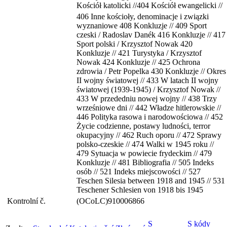
Kościół katolicki //404 Kościół ewangelicki //
406 Inne kościoły, denominacje i związki
wyznaniowe 408 Konkluzje // 409 Sport
czeski / Radoslav Danék 416 Konkluzje // 417
Sport polski / Krzysztof Nowak 420
Konkluzje // 421 Turystyka / Krzysztof
Nowak 424 Konkluzje // 425 Ochrona
zdrowia / Petr Popelka 430 Konkluzje // Okres
II wojny światowej // 433 W latach II wojny
światowej (1939-1945) / Krzysztof Nowak //
433 W przededniu nowej wojny // 438 Trzy
wrześniowe dni // 442 Władze hitlerowskie //
446 Polityka rasowa i narodowościowa // 452
Życie codzienne, postawy ludności, terror
okupacyjny // 462 Ruch oporu // 472 Sprawy
polsko-czeskie // 474 Walki w 1945 roku //
479 Sytuacja w powiecie frydeckim // 479
Konkluzje // 481 Bibliografia // 505 Indeks
osób // 521 Indeks miejscowości // 527
Teschen Silesia between 1918 and 1945 // 531
Teschener Schlesien von 1918 bis 1945
Kontrolní č.
(OCoLC)910006866
S
S kódy