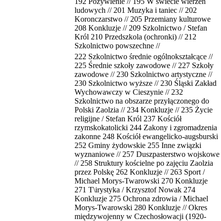
192 Pożywienie // 195 W świecie wierzeń
ludowych // 201 Muzyka i taniec // 202
Koronczarstwo // 205 Przemiany kulturowe
208 Konkluzje // 209 Szkolnictwo / Stefan
Król 210 Przedszkola (ochronki) // 212
Szkolnictwo powszechne //
222 Szkolnictwo średnie ogólnokształcące //
225 Średnie szkoły zawodowe // 227 Szkoły
zawodowe // 230 Szkolnictwo artystyczne //
230 Szkolnictwo wyższe // 230 Śląski Zakład
Wychowawczy w Cieszynie // 232
Szkolnictwo na obszarze przyłączonego do
Polski Zaolzia // 234 Konkluzje // 235 Życie
religijne / Stefan Król 237 Kościół
rzymskokatolicki 244 Zakony i zgromadzenia
zakonne 248 Kościół ewangelicko-augsburski
252 Gminy żydowskie 255 Inne związki
wyznaniowe // 257 Duszpasterstwo wojskowe
// 258 Struktury kościelne po zajęciu Zaolzia
przez Polskę 262 Konkluzje // 263 Sport /
Michael Morys-Twarowski 270 Konkluzje
271 T\irystyka / Krzysztof Nowak 274
Konkluzje 275 Ochrona zdrowia / Michael
Morys-Twarowski 280 Konkluzje // Okres
międzywojenny w Czechosłowacji (1920-