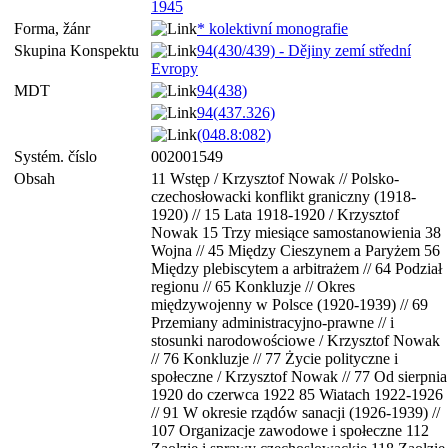
1945
Forma, žánr
* kolektivní monografie
Skupina Konspektu
94(430/439) - Dějiny zemí střední
Evropy
MDT
94(438)
94(437.326)
(048.8:082)
Systém. číslo
002001549
Obsah
11 Wstęp / Krzysztof Nowak // Polsko-
czechosłowacki konflikt graniczny (1918-
1920) // 15 Lata 1918-1920 / Krzysztof
Nowak 15 Trzy miesiące samostanowienia 38
Wojna // 45 Między Cieszynem a Paryżem 56
Między plebiscytem a arbitrażem // 64 Podział
regionu // 65 Konkluzje // Okres
międzywojenny w Polsce (1920-1939) // 69
Przemiany administracyjno-prawne // i
stosunki narodowościowe / Krzysztof Nowak
// 76 Konkluzje // 77 Życie polityczne i
społeczne / Krzysztof Nowak // 77 Od sierpnia
1920 do czerwca 1922 85 Wiatach 1922-1926
// 91 W okresie rządów sanacji (1926-1939) //
107 Organizacje zawodowe i społeczne 112