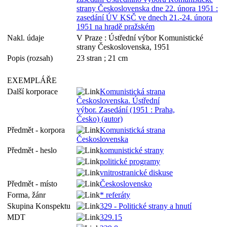
strany Československa dne 22. února 1951 :
zasedání ÚV KSČ ve dnech 21.-24. února
1951 na hradě pražském
Nakl. údaje
V Praze : Ústřední výbor Komunistické
strany Československa, 1951
Popis (rozsah)
23 stran ; 21 cm
EXEMPLÁŘE
Další korporace
Komunistická strana
Československa. Ústřední
výbor. Zasedání (1951 : Praha,
Česko) (autor)
Předmět - korpora
Komunistická strana
Československa
Předmět - heslo
komunistické strany
politické programy
vnitrostranické diskuse
Předmět - místo
Československo
Forma, žánr
* referáty
Skupina Konspektu
329 - Politické strany a hnutí
MDT
329.15