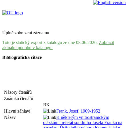
Úplné zobrazení záznamu
Toto je statický export z katalogu ze dne 08.06.2026.
Zobrazit
aktuální podobu v katalogu.
Bibliografická citace
Názory čtenářů
Známka čtenářů
BK
Hlavní záhlaví
Frank, Josef, 1909-1952
Název
K některým vnitrostranickým
otázkám : referát soudruha Josefa Franka na
zasedání Ústředního výboru Komunistické