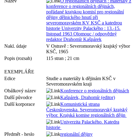
Název
O regionálních dějinách : materiály z
konference o regionálních dějinách,
pořádané krajskou komisí pro regionální
dějiny dělnického hnutí při
severomoravském KV KSČ a katedrou
historie Univerzity Palackého : 13.-15.
listopad 1963 Olomouc / odpovědný
redaktor Drahomír Kašpárek
Nakl. údaje
V Ostravě : Severomoravský krajský výbor
KSČ, 1965
Popis (rozsah)
115 stran ; 21 cm
EXEMPLÁŘE
Edice
Studie a materiály k dějinám KSČ v
Severomoravském kraji
Obálkový název
Konference o regionálních dějinách
Další původce
Kašpárek, Drahomír (editor)
Další korporace
Komunistická strana
Československa. Severomoravský krajský
výbor. Krajská komise regionálních dějin
Univerzita Palackého. Katedra
historie
Předmět - heslo
regionální dějiny