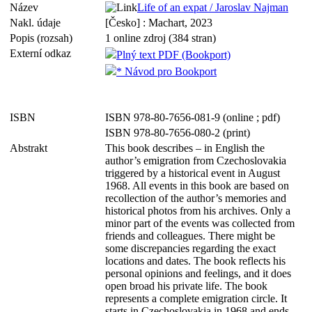
Název
Life of an expat / Jaroslav Najman
Nakl. údaje
[Česko] : Machart, 2023
Popis (rozsah)
1 online zdroj (384 stran)
Externí odkaz
Plný text PDF (Bookport)
* Návod pro Bookport
ISBN
ISBN 978-80-7656-081-9 (online ; pdf)
ISBN 978-80-7656-080-2 (print)
Abstrakt
This book describes – in English the
author’s emigration from Czechoslovakia
triggered by a historical event in August
1968. All events in this book are based on
recollection of the author’s memories and
historical photos from his archives. Only a
minor part of the events was collected from
friends and colleagues. There might be
some discrepancies regarding the exact
locations and dates. The book reflects his
personal opinions and feelings, and it does
open broad his private life. The book
represents a complete emigration circle. It
starts in Czechoslovakia in 1968 and ends