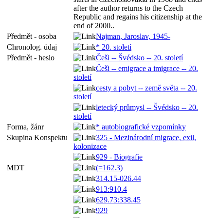
after the author returns to the Czech
Republic and regains his citizenship at the
end of 2000..
Předmět - osoba
Najman, Jaroslav, 1945-
Chronolog. údaj
* 20. století
Předmět - heslo
Češi -- Švédsko -- 20. století
Češi -- emigrace a imigrace -- 20.
století
cesty a pobyt -- země světa -- 20.
století
letecký průmysl -- Švédsko -- 20.
století
Forma, žánr
* autobiografické vzpomínky
Skupina Konspektu
325 - Mezinárodní migrace, exil,
kolonizace
929 - Biografie
MDT
(=162.3)
314.15-026.44
913:910.4
629.73:338.45
929