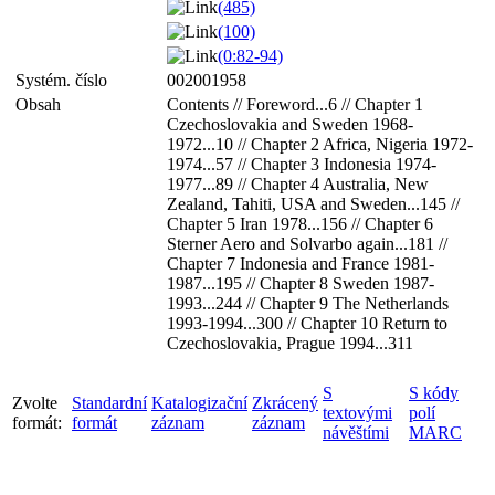
(485)
(100)
(0:82-94)
Systém. číslo
002001958
Obsah
Contents // Foreword...6 // Chapter 1
Czechoslovakia and Sweden 1968-
1972...10 // Chapter 2 Africa, Nigeria 1972-
1974...57 // Chapter 3 Indonesia 1974-
1977...89 // Chapter 4 Australia, New
Zealand, Tahiti, USA and Sweden...145 //
Chapter 5 Iran 1978...156 // Chapter 6
Sterner Aero and Solvarbo again...181 //
Chapter 7 Indonesia and France 1981-
1987...195 // Chapter 8 Sweden 1987-
1993...244 // Chapter 9 The Netherlands
1993-1994...300 // Chapter 10 Return to
Czechoslovakia, Prague 1994...311
S
S kódy
Zvolte
Standardní
Katalogizační
Zkrácený
textovými
polí
formát:
formát
záznam
záznam
návěštími
MARC