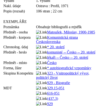
Vydání
1. vydání
Nakl. údaje
Ostrava : Profil, 1971
Popis (rozsah)
106 stran ; 22 cm
EXEMPLÁŘE
Poznámka
Obsahuje bibliografii a rejstřík
Předmět - osoba
Matoušek, Miloslav, 1900-1985
Předmět - korpora
Komunistická strana
Československa
Chronolog. údaj
* 20. století
Předmět - heslo
komunisté -- Česko -- 20. století
lékaři -- Česko -- 20. století
Předmět - místo
Česko
Forma, žánr
* autobiografické vzpomínky
Skupina Konspektu
323 - Vnitropolitický vývoj,
politický život
929 - Biografie
MDT
329.15-051
616-051
(437.3)
929