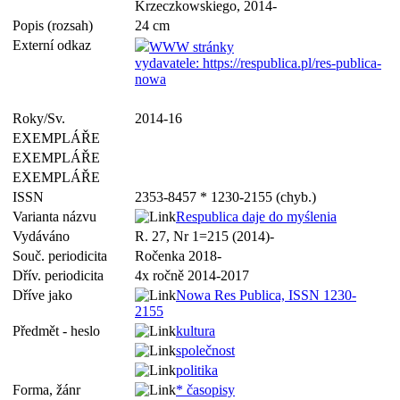
Krzeczkowskiego, 2014-
Popis (rozsah)
24 cm
Externí odkaz
WWW stránky
vydavatele: https://respublica.pl/res-publica-
nowa
Roky/Sv.
2014-16
EXEMPLÁŘE
EXEMPLÁŘE
EXEMPLÁŘE
ISSN
2353-8457 * 1230-2155 (chyb.)
Varianta názvu
Respublica daje do myślenia
Vydáváno
R. 27, Nr 1=215 (2014)-
Souč. periodicita
Ročenka 2018-
Dřív. periodicita
4x ročně 2014-2017
Dříve jako
Nowa Res Publica, ISSN 1230-
2155
Předmět - heslo
kultura
společnost
politika
Forma, žánr
* časopisy