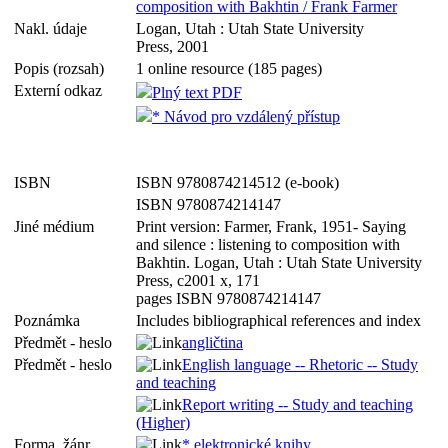
composition with Bakhtin / Frank Farmer
Nakl. údaje
Logan, Utah : Utah State University
Press, 2001
Popis (rozsah)
1 online resource (185 pages)
Externí odkaz
Plný text PDF
* Návod pro vzdálený přístup
ISBN
ISBN 9780874214512 (e-book)
ISBN 9780874214147
Jiné médium
Print version: Farmer, Frank, 1951- Saying
and silence : listening to composition with
Bakhtin. Logan, Utah : Utah State University
Press, c2001 x, 171
pages ISBN 9780874214147
Poznámka
Includes bibliographical references and index
Předmět - heslo
angličtina
Předmět - heslo
English language -- Rhetoric -- Study
and teaching
Report writing -- Study and teaching
(Higher)
Forma, žánr
* elektronické knihy