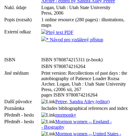
Archer / edited by Sandra Ailey Petree
Nakl. údaje
Logan, Utah : Utah State University
Press, 2006
Popis (rozsah)
1 online resource (280 pages) : illustrations,
maps
Externí odkaz
Plný text PDF
* Návod pro vzdálený přístup
ISBN
ISBN 9780874215311 (e-book)
ISBN 9780874216264
Jiné médium
Print version: Recollections of past days : the
autobiography of Patience Loader Rozsa
Archer. Logan, Utah : Utah State University
Press, c2006 xii, 267
pages ISBN 9780874216264
Další původce
Petree, Sandra Ailey (editor)
Poznámka
Includes bibliographical references and index
Předmět - heslo
mormonky
Předmět - heslo
Mormon women -- England -
- Biography
Mormon women -- United States -