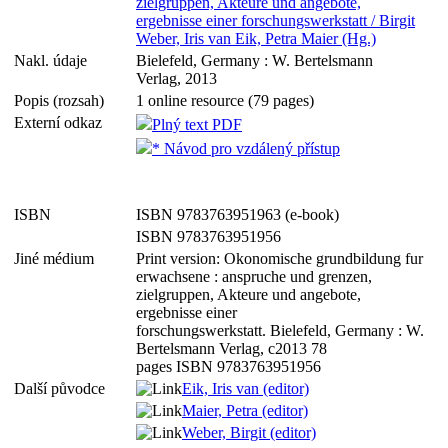
zielgruppen, Akteure und angebote,
ergebnisse einer forschungswerkstatt / Birgit
Weber, Iris van Eik, Petra Maier (Hg.)
Nakl. údaje
Bielefeld, Germany : W. Bertelsmann
Verlag, 2013
Popis (rozsah)
1 online resource (79 pages)
Externí odkaz
Plný text PDF
* Návod pro vzdálený přístup
ISBN
ISBN 9783763951963 (e-book)
ISBN 9783763951956
Jiné médium
Print version: Okonomische grundbildung fur
erwachsene : anspruche und grenzen,
zielgruppen, Akteure und angebote,
ergebnisse einer
forschungswerkstatt. Bielefeld, Germany : W.
Bertelsmann Verlag, c2013 78
pages ISBN 9783763951956
Další původce
Eik, Iris van (editor)
Maier, Petra (editor)
Weber, Birgit (editor)