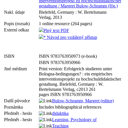
interventionsprojekt zu hochschuldidaktischer
gestaltung / Margret Bulow-Schramm (Hg.)
Nakl. údaje
Bielefeld, Germany : W. Bertelsmann
Verlag, 2013
Popis (rozsah)
1 online resource (264 pages)
Externí odkaz
Plný text PDF
* Návod pro vzdálený přístup
ISBN
ISBN 9783763950973 (e-book)
ISBN 9783763950966
Jiné médium
Print version: Erfolgreich studieren unter
Bologna-bedingungen? : ein empirisches
interventionsprojekt zu hochschuldidaktischer
gestaltung. Bielefeld, Germany : W.
Bertelsmann Verlag, c2013 261
pages ISBN 9783763950966
Další původce
Bulow-Schramm, Margret (editor)
Poznámka
Includes bibliographical references
Předmět - heslo
didaktika
Předmět - heslo
Learning, Psychology of
Teaching