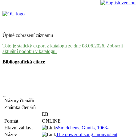
Úplné zobrazení záznamu
Toto je statický export z katalogu ze dne 08.06.2026.
Zobrazit
aktuální podobu v katalogu.
Bibliografická citace
Názory čtenářů
Známka čtenářů
EB
Formát
ONLINE
Hlavní záhlaví
sSmidchens, Guntis, 1963-
Název
The power of song : nonviolent