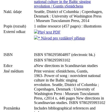
national culture in the Baltic singing
revolution / Guntis sSmidchens
Nakl. údaje
Seattle, District of Columbia ; Copenhagen,
Denmark : University of Washington Press
: Museum Tusculanum Press, 2014
Popis (rozsah)
1 online resource (457 pages) : illustrations
Externí odkaz
Plný text PDF
* Návod pro vzdálený přístup
ISBN
ISBN 9780295804897 (electronic bk.)
ISBN 9780295993102
Edice
aNew directions in Scandinavian studies
Jiné médium
Print version: sSmidchens, Guntis,
1963- Power of song : nonviolent national
culture in the Baltic singing
revolution. Seattle, District of Columbia ;
Copenhagen, Denmark : University of
Washington Press : Museum Tusculanum
Press, c2014 x, 446 pages New directions in
Scandinavian studies. ISBN 9780295993102
Poznámka
Includes bibliographical references and