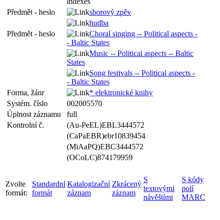
indexes
Předmět - heslo
sborový zpěv
hudba
Předmět - heslo
Choral singing -- Political aspects -
- Baltic States
Music -- Political aspects -- Baltic
States
Song festivals -- Political aspects -
- Baltic States
Forma, žánr
* elektronické knihy
Systém. číslo
002005570
Úplnost záznamu
full
Kontrolní č.
(Au-PeEL)EBL3444572
(CaPaEBR)ebr10839454
(MiAaPQ)EBC3444572
(OCoLC)874179959
S
S kódy
Zvolte
Standardní
Katalogizační
Zkrácený
textovými
polí
formát:
formát
záznam
záznam
návěštími
MARC