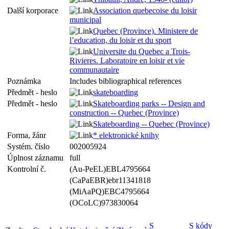
Další korporace
Association quebecoise du loisir
municipal
Quebec (Province). Ministere de
l’education, du loisir et du sport
Universite du Quebec a Trois-
Rivieres. Laboratoire en loisir et vie
communautaire
Poznámka
Includes bibliographical references
Předmět - heslo
skateboarding
Předmět - heslo
Skateboarding parks -- Design and
construction -- Quebec (Province)
Skateboarding -- Quebec (Province)
Forma, žánr
* elektronické knihy
Systém. číslo
002005924
Úplnost záznamu
full
Kontrolní č.
(Au-PeEL)EBL4795664
(CaPaEBR)ebr11341818
(MiAaPQ)EBC4795664
(OCoLC)973830064
S
S kódy