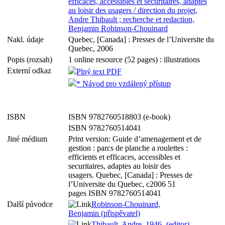
efficaces, accessibles et securitaires, adaptes
au loisir des usagers / direction du projet,
Andre Thibault ; recherche et redaction,
Benjamin Robinson-Chouinard
Nakl. údaje
Quebec, [Canada] : Presses de l’Universite du
Quebec, 2006
Popis (rozsah)
1 online resource (52 pages) : illustrations
Externí odkaz
Plný text PDF
* Návod pro vzdálený přístup
ISBN
ISBN 9782760518803 (e-book)
ISBN 9782760514041
Jiné médium
Print version: Guide d’amenagement et de
gestion : parcs de planche a roulettes :
efficients et efficaces, accessibles et
securitaires, adaptes au loisir des
usagers. Quebec, [Canada] : Presses de
l’Universite du Quebec, c2006 51
pages ISBN 9782760514041
Další původce
Robinson-Chouinard,
Benjamin (přispěvatel)
Thibault, Andre, 1946- (editor)