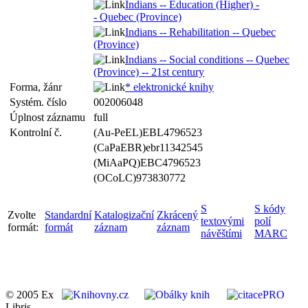
Indians -- Education (Higher) -
- Quebec (Province)
Indians -- Rehabilitation -- Quebec
(Province)
Indians -- Social conditions -- Quebec
(Province) -- 21st century
Forma, žánr
* elektronické knihy
Systém. číslo
002006048
Úplnost záznamu
full
Kontrolní č.
(Au-PeEL)EBL4796523
(CaPaEBR)ebr11342545
(MiAaPQ)EBC4796523
(OCoLC)973830772
S
S kódy
Zvolte
Standardní
Katalogizační
Zkrácený
textovými
polí
formát:
formát
záznam
záznam
návěštími
MARC
© 2005 Ex
Libris