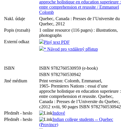
approche holistique en education superieure :
entre comprehension et reussite / Emmanuel
Colomb
Nakl. údaje
Quebec, Canada : Presses de l’Universite du
Quebec, 2012
Popis (rozsah)
1 online resource (116 pages) : illustrations,
photographs
Externí odkaz
Plný text PDF
* Návod pro vzdálený přístup
ISBN
ISBN 9782760530959 (e-book)
ISBN 9782760530942
Jiné médium
Print version: Colomb, Emmanuel,
1965- Premieres Nations : essai d’une
approche holistique en education superieure :
entre comprehension et reussite. Quebec,
Canada : Presses de l’Universite du Quebec,
c2012 xviii, 90 pages ISBN 9782760530942
Předmět - heslo
Indové
Předmět - heslo
Indian college students -- Quebec
(Province)