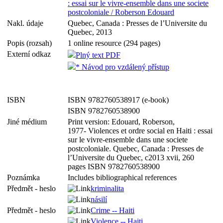
: essai sur le vivre-ensemble dans une societe
postcoloniale / Roberson Edouard
Nakl. údaje
Quebec, Canada : Presses de l’Universite du
Quebec, 2013
Popis (rozsah)
1 online resource (294 pages)
Externí odkaz
Plný text PDF
* Návod pro vzdálený přístup
ISBN
ISBN 9782760538917 (e-book)
ISBN 9782760538900
Jiné médium
Print version: Edouard, Roberson,
1977- Violences et ordre social en Haiti : essai
sur le vivre-ensemble dans une societe
postcoloniale. Quebec, Canada : Presses de
l’Universite du Quebec, c2013 xvii, 260
pages ISBN 9782760538900
Poznámka
Includes bibliographical references
Předmět - heslo
kriminalita
násilí
Předmět - heslo
Crime -- Haiti
Violence -- Haiti