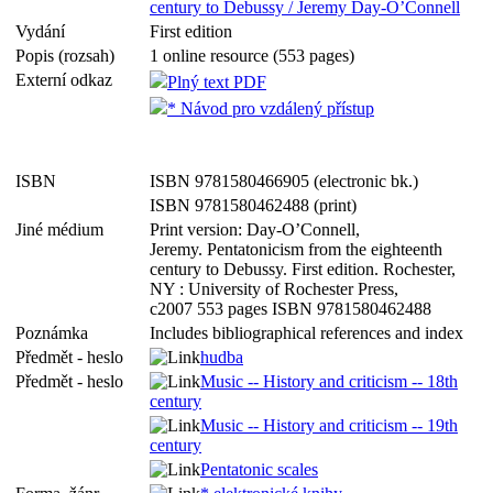
century to Debussy / Jeremy Day-O’Connell
Vydání
First edition
Popis (rozsah)
1 online resource (553 pages)
Externí odkaz
Plný text PDF
* Návod pro vzdálený přístup
ISBN
ISBN 9781580466905 (electronic bk.)
ISBN 9781580462488 (print)
Jiné médium
Print version: Day-O’Connell,
Jeremy. Pentatonicism from the eighteenth
century to Debussy. First edition. Rochester,
NY : University of Rochester Press,
c2007 553 pages ISBN 9781580462488
Poznámka
Includes bibliographical references and index
Předmět - heslo
hudba
Předmět - heslo
Music -- History and criticism -- 18th
century
Music -- History and criticism -- 19th
century
Pentatonic scales