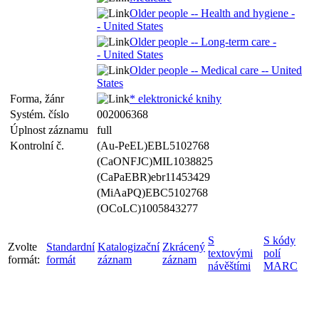
Older people -- Health and hygiene -
- United States
Older people -- Long-term care -
- United States
Older people -- Medical care -- United
States
Forma, žánr
* elektronické knihy
Systém. číslo
002006368
Úplnost záznamu
full
Kontrolní č.
(Au-PeEL)EBL5102768
(CaONFJC)MIL1038825
(CaPaEBR)ebr11453429
(MiAaPQ)EBC5102768
(OCoLC)1005843277
S
S kódy
Zvolte
Standardní
Katalogizační
Zkrácený
textovými
polí
formát:
formát
záznam
záznam
návěštími
MARC