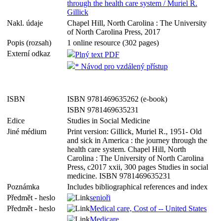
through the health care system / Muriel R.
Gillick
Nakl. údaje
Chapel Hill, North Carolina : The University
of North Carolina Press, 2017
Popis (rozsah)
1 online resource (302 pages)
Externí odkaz
Plný text PDF
* Návod pro vzdálený přístup
ISBN
ISBN 9781469635262 (e-book)
ISBN 9781469635231
Edice
Studies in Social Medicine
Jiné médium
Print version: Gillick, Muriel R., 1951- Old
and sick in America : the journey through the
health care system. Chapel Hill, North
Carolina : The University of North Carolina
Press, c2017 xxii, 300 pages Studies in social
medicine. ISBN 9781469635231
Poznámka
Includes bibliographical references and index
Předmět - heslo
senioři
Předmět - heslo
Medical care, Cost of -- United States
Medicare