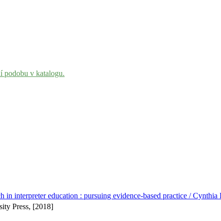
ní podobu v katalogu.
h in interpreter education : pursuing evidence-based practice / Cynthia
ity Press, [2018]