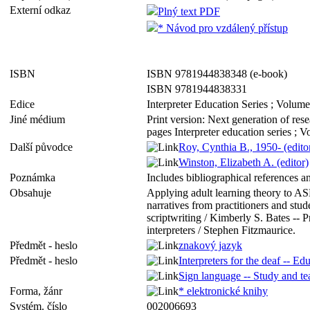
Externí odkaz
Plný text PDF
* Návod pro vzdálený přístup
ISBN
ISBN 9781944838348 (e-book)
ISBN 9781944838331
Edice
Interpreter Education Series ; Volum
Jiné médium
Print version: Next generation of res
pages Interpreter education series 
Další původce
Roy, Cynthia B., 1950- (edito
Winston, Elizabeth A. (editor)
Poznámka
Includes bibliographical references a
Obsahuje
Applying adult learning theory to ASL
narratives from practitioners and stud
scriptwriting / Kimberly S. Bates -- P
interpreters / Stephen Fitzmaurice.
Předmět - heslo
znakový jazyk
Předmět - heslo
Interpreters for the deaf -- Ed
Sign language -- Study and te
Forma, žánr
* elektronické knihy
Systém. číslo
002006693