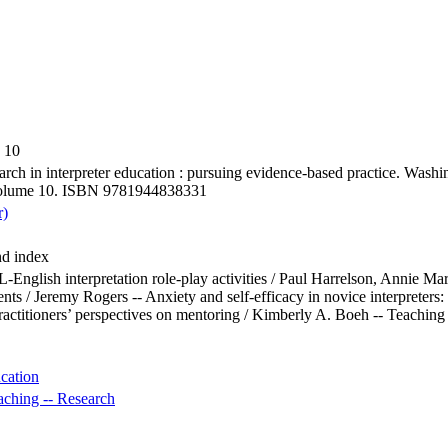
e 10
earch in interpreter education : pursuing evidence-based practice. Wash
; Volume 10. ISBN 9781944838331
r)
nd index
-English interpretation role-play activities / Paul Harrelson, Annie Ma
ents / Jeremy Rogers -- Anxiety and self-efficacy in novice interpreters
ractitioners’ perspectives on mentoring / Kimberly A. Boeh -- Teaching to
ucation
aching -- Research