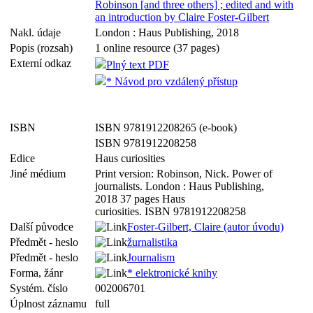
Robinson [and three others] ; edited and with
an introduction by Claire Foster-Gilbert
Nakl. údaje
London : Haus Publishing, 2018
Popis (rozsah)
1 online resource (37 pages)
Externí odkaz
Plný text PDF
* Návod pro vzdálený přístup
ISBN
ISBN 9781912208265 (e-book)
ISBN 9781912208258
Edice
Haus curiosities
Jiné médium
Print version: Robinson, Nick. Power of
journalists. London : Haus Publishing,
2018 37 pages Haus
curiosities. ISBN 9781912208258
Další původce
Foster-Gilbert, Claire (autor úvodu)
Předmět - heslo
žurnalistika
Předmět - heslo
Journalism
Forma, žánr
* elektronické knihy
Systém. číslo
002006701
Úplnost záznamu
full