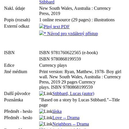
Stibbard
Nakl. údaje
New South Wales, Australia : Currency
Press, 2019
Popis (rozsah)
1 online resource (29 pages) : illustrations
Externí odkaz
Plný text PDF
* Návod pro vzdálený přístup
ISBN
ISBN 9781760622565 (e-book)
ISBN 9780868199559
Edice
Currency plays
Jiné médium
Print version: Ryan, Matthew, 1978- Boy girl
wall. New South Wales, Australia : Currency
Press, 2019 29 pages Currency
plays. ISBN 9780868199559
Další původce
Stibbard, Lucas (autor)
Poznámka
"Based on a story by Lucas Stibbard."--Title
page
Předmět - heslo
láska
Předmět - heslo
Love -- Drama
Neighbors -- Drama