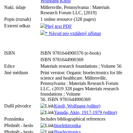
Wolfgang Knoll
Nakl. údaje
Millersville, Pennsylvania : Materials
Research Forum LLC, [2019]
Popis (rozsah)
1 online resource (328 pages)
Externí odkaz
Plný text PDF
* Návod pro vzdálený přístup
ISBN
ISBN 9781644900376 (e-book)
ISBN 9781644900369
Edice
Materials research foundations ; Volume 56
Jiné médium
Print version: Organic bioelectronics for life
science and healthcare. Millersville,
Pennsylvania : Materials Research Forum
LLC, c2019 328 pages Materials research
foundations ; Volume
56. ISBN 9781644900369
Další původce
Knoll, Wolfgang (editor)
Yasuda, Akio, 1917-1979 (editor)
Poznámka
Includes bibliographical references
Předmět - heslo
bioelektronika
Předmět - heslo
Bioelectronics