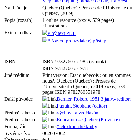
Stephane Paquin ; preface de Guy Laforest
Nakl. údaje
Quebec (Quebec) : Presses de l’Universite du
Quebec, [2019]
Popis (rozsah)
1 online resource (xxxiv, 539 pages)
: illustrations
Externí odkaz
Plný text PDF
* Návod pro vzdálený přístup
ISBN
ISBN 9782760551985 (e-book)
ISBN 9782760551978
Jiné médium
Print version: Etat quebecois : ou en sommes-
nous?. Quebec (Quebec) : Presses de
l’Universite du Quebec, c2019 xxxiv, 539
pages ISBN 9782760551978
Další původce
Bernier, Robert, 1951 3 janv.- (editor)
Paquin, Stephane (editor)
Předmět - heslo
výchova a vzdělávání
Předmět - heslo
Education -- Quebec (Province)
Forma, žánr
* elektronické knihy
Systém. číslo
002007062