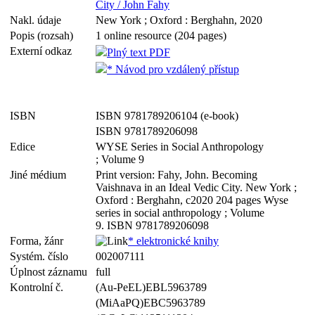
City / John Fahy
Nakl. údaje
New York ; Oxford : Berghahn, 2020
Popis (rozsah)
1 online resource (204 pages)
Externí odkaz
Plný text PDF
* Návod pro vzdálený přístup
ISBN
ISBN 9781789206104 (e-book)
ISBN 9781789206098
Edice
WYSE Series in Social Anthropology
; Volume 9
Jiné médium
Print version: Fahy, John. Becoming
Vaishnava in an Ideal Vedic City. New York ;
Oxford : Berghahn, c2020 204 pages Wyse
series in social anthropology ; Volume
9. ISBN 9781789206098
Forma, žánr
* elektronické knihy
Systém. číslo
002007111
Úplnost záznamu
full
Kontrolní č.
(Au-PeEL)EBL5963789
(MiAaPQ)EBC5963789